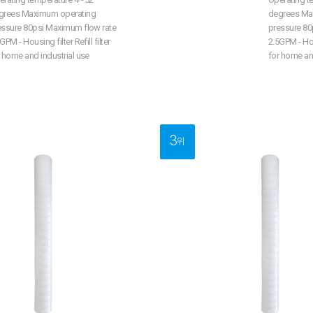
grees Maximum operating
degrees Ma
essure 80psi Maximum flow rate
pressure 80
GPM - Housing filter Refill filter
2.5GPM - Hous
 home and industrial use
for home and
3
위