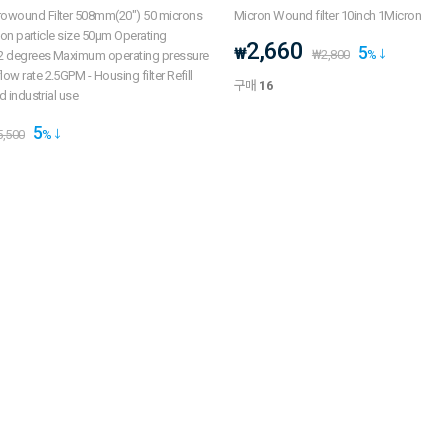
owound Filter 508mm(20") 50 microns
Micron Wound filter 10inch 1Micron
tion particle size 50μm Operating
2,660
5
₩
₩
2,800
%
2 degrees Maximum operating pressure
w rate 2.5GPM - Housing filter Refill
구매
16
d industrial use
5
5,500
%