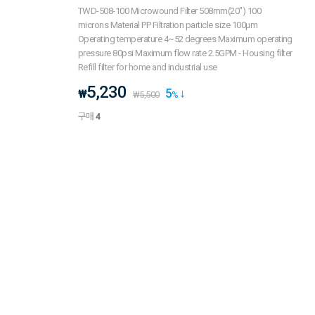
TWD-508-100 Microwound Filter 508mm(20") 100
microns Material PP Filtration particle size 100μm
Operating temperature 4~52 degrees Maximum operating
pressure 80psi Maximum flow rate 2.5GPM - Housing filter
Refill filter for home and industrial use
5,230
5
₩
₩
5,500
%
구매
4