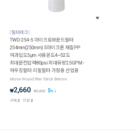
필터테크
TWD-254-5 마이크로와운드필터
254mm(250mm) 5마이크론 재질PP
여과입도5μm 사용온도4~52도
최대운전압력80psi 최대유량2.5GPM -
하우징필터 리필필터 가정용 산업용
Micron Wound filter 10inch 5Micron
2,660
5
₩
₩
2,800
%
구매
2
리뷰
2