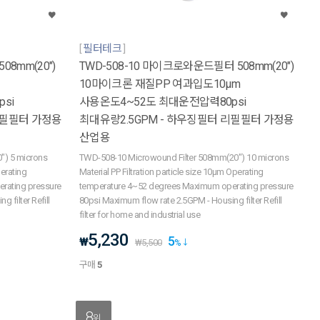
필터테크
8mm(20")
TWD-508-10 마이크로와운드필터 508mm(20")
10마이크론 재질PP 여과입도10μm
si
사용온도4~52도 최대운전압력80psi
리필필터 가정용
최대유량2.5GPM - 하우징필터 리필필터 가정용
산업용
") 5 microns
TWD-508-10 Microwound Filter 508mm(20") 10 microns
perating
Material PP Filtration particle size 10μm Operating
rating pressure
temperature 4~52 degrees Maximum operating pressure
 filter Refill
80psi Maximum flow rate 2.5GPM - Housing filter Refill
filter for home and industrial use
5,230
5
₩
₩
5,500
%
구매
5
8
위