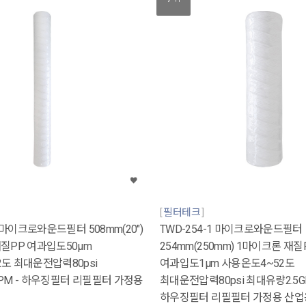
필터테크
0 마이크로와운드필터 508mm(20")
TWD-254-1 마이크로와운드필터
질PP 여과입도50μm
254mm(250mm) 1마이크론 재질
도 최대운전압력80psi
여과입도1μm 사용온도4~52도
PM - 하우징필터 리필필터 가정용
최대운전압력80psi 최대유량2.5G
하우징필터 리필필터 가정용 산업