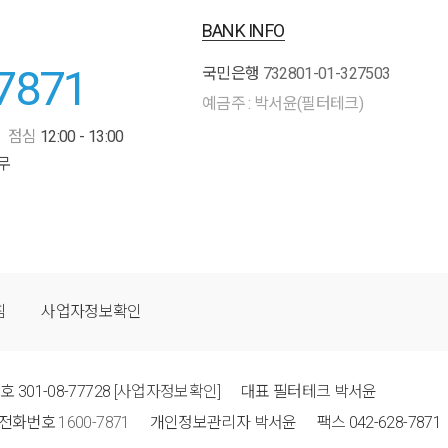
BANK INFO
7871
국민은행
732801-01-327503
예금주 : 박서윤(필터테크)
점심
12:00 - 13:00
무
침
사업자정보확인
번호
301-08-77728
[사업자정보확인]
대표
필터테크 박서윤
전화번호
1600-7871
개인정보관리자
박서윤
팩스
042-628-7871