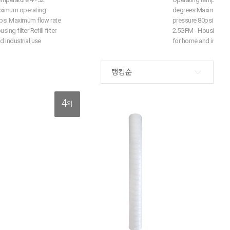
ximum operating
degrees Maximum op
psi Maximum flow rate
pressure 80psi Maxi
ing filter Refill filter
2.5GPM - Housing filter
 industrial use
for home and industri
랭킹순
4
위