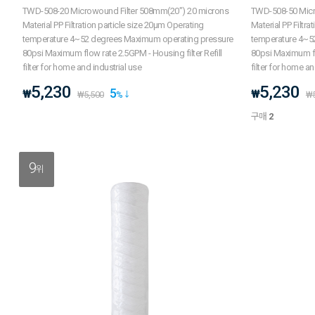
TWD-508-20 Microwound Filter 508mm(20") 20 microns
TWD-508-50 Micr
Material PP Filtration particle size 20μm Operating
Material PP Filtra
temperature 4~52 degrees Maximum operating pressure
temperature 4~5
80psi Maximum flow rate 2.5GPM - Housing filter Refill
80psi Maximum flo
filter for home and industrial use
filter for home an
5,230
5,230
5
₩
₩
₩
5,500
%
₩
구매
2
9
위