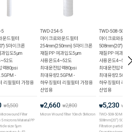
-5
TWD-254-5
TWD-508-50
와운드필터
마이크로와운드필터
마이크로와운드
20") 5마이크론
254mm(250mm) 5마이크론
508mm(20") 5
여과입도5μm
재질PP 여과입도5μm
재질PP 여과입도
~52도
사용온도4~52도
사용온도4~52도
력80psi
최대운전압력80psi
최대운전압력80ps
5GPM -
최대유량2.5GPM -
최대유량2.5GPM 
 리필필터 가정용
하우징필터 리필필터 가정용
하우징필터 리필
산업용
산업용
0
2,660
5,230
5,500
2,800
5,5
₩
₩
₩
₩
₩
icrowound Filter
Micron Wound filter 10inch 5Micron
TWD-508-50 Microwou
5 microns Material PP
508mm(20") 50 micro
rticle size 5μm
Filtration particle si
emperature 4~52
Operating temperatu