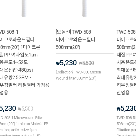
WD-508-1
[모음전] TWD-508
TWD-508
이크로와운드필터
마이크로와운드필터
마이크로
08mm(20") 1마이크론
508mm(20")
508mm(
질PP 여과입도1μm
재질PP 
5,230
용온도4~52도
사용온도4
5,500
₩
₩
대운전압력80psi
최대운전압
[Collection] TWD-508 Micron
대유량2.5GPM -
최대유량2.
Wound filter 508mm(20")
우징필터 리필필터 가정용
하우징필터
업용
산업용
5,230
5,23
5,500
₩
₩
D-508-1 Microwound Filter
TWD-508-5 M
8mm(20") 1 micron Material PP
508mm(20") 
tration particle size 1μm
Filtration pa
erating temperature 4~52
Operating t