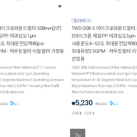
필터테크
 마이크로와운드필터 508mm(20")
TWD-508-5 마이크로와운드필터 50
질PP 여과입도1μm
5마이크론 재질PP 여과입도5μm
도 최대운전압력80psi
사용온도4~52도 최대운전압력80p
PM - 하우징필터 리필필터 가정용
최대유량2.5GPM - 하우징필터 
산업용
wound Filter 508mm(20") 1 micron
TWD-508-5 Microwound Filter 508mm(20
tion particle size 1μm Operating
Material PP Filtration particle size 5μm O
2 degrees Maximum operating pressure
temperature 4~52 degrees Maximum ope
w rate 2.5GPM - Housing filter Refill
80psi Maximum flow rate 2.5GPM - Housing
d industrial use
filter for home and industrial use
5,230
5
5
₩
5,500
%
₩
5,500
%
구매
3
리뷰
1
7
위