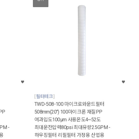
필터테크
TWD-508-100 마이크로와운드필터
PP
508mm(20") 100마이크론 재질PP
여과입도100μm 사용온도4~52도
PM -
최대운전압력80psi 최대유량2.5GPM -
용
하우징필터 리필필터 가정용 산업용