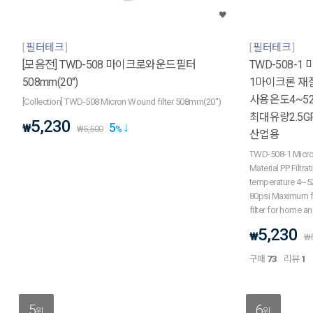
필터테크
필터테크
[모음전] TWD-508 마이크로와운드필터
TWD-508-1
508mm(20")
1마이크론 재
사용온도4~52
[Collection] TWD-508 Micron Wound filter 508mm(20")
최대유량2.5G
5,230
5
₩
₩
5,500
%
산업용
TWD-508-1 Micro
Material PP Filtra
temperature 4~5
80psi Maximum flo
filter for home an
5,230
₩
₩
구매
73
리뷰
1
5
6
위
위