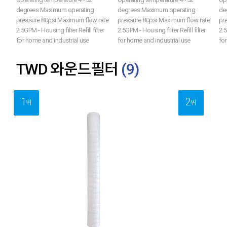
degrees Maximum operating
degrees Maximum operating
de
pressure 80psi Maximum flow rate
pressure 80psi Maximum flow rate
pr
2.5GPM - Housing filter Refill filter
2.5GPM - Housing filter Refill filter
2.5
for home and industrial use
for home and industrial use
for
TWD 와운드필터
(
9
)
1
2
위
위