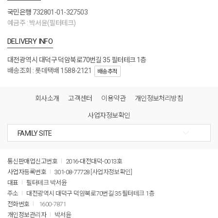
국민은행
732801-01-327503
예금주 : 박서윤(필터테크)
DELIVERY INFO
대전광역시 대덕구 덕암북로70번길 35 필터테크 1층
배송조회 : 롯데택배 1588-2121
배송추적
회사소개
고객센터
이용약관
개인정보처리방침
사업자정보확인
통신판매업신고번호
2016-대전대덕-0013호
사업자등록번호
301-08-77728
[사업자정보확인]
대표
필터테크 박서윤
주소
대전광역시 대덕구 덕암북로70번길 35 필터테크 1층
전화번호
1600-7871
개인정보관리자
박서윤