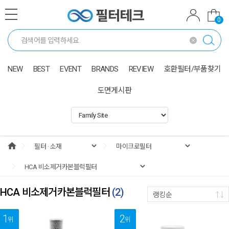
0
NEW
BEST
EVENT
BRANDS
REVIEW
호환필터/부품찾기
도면게시판
HCA 비소제거카본블럭필터
(
2
)
랭킹순
1
2
위
위