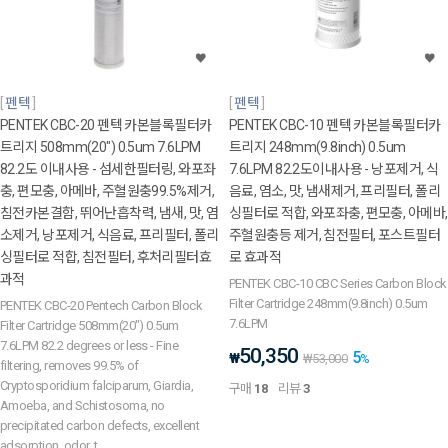
펜텍
펜텍
PENTEK CBC-20 펜텍 카본블록필터카
PENTEK CBC-10 펜텍 카본블록필터카
트리지 508mm(20") 0.5um 7.6LPM
트리지 248mm(9.8inch) 0.5um
82.2도 이내사용 - 섬세한필터링, 와포좌
7.6LPM 82.2도이내사용 - 낭포제거, 식
충, 편모충, 아메바, 주혈원충99.5%제거,
음료, 염소, 맛, 냄새제거, 프리필터, 폴리
침전카본결함, 뛰어난흡착력, 냄새, 맛, 염
싱필터로 적합, 와포좌충, 편모충, 아메바,
소제거, 낭포제거, 식음료, 프리필터, 폴리
주혈원충등 제거, 침전필터, 포스트필터
싱필터로 적합, 침전필터, 후처리필터효
로 효과적
과적
PENTEK CBC-10 CBC Series Carbon Block
Filter Cartridge 248mm(9.8inch) 0.5um
PENTEK CBC-20 Pentech Carbon Block
7.6LPM
Filter Cartridge 508mm(20") 0.5um
7.6LPM 82.2 degrees or less - Fine
50,350
5
₩
₩
53,000
%
filtering, removes 99.5% of
Cryptosporidium falciparum, Giardia,
구매
18
리뷰
3
Amoeba, and Schistosoma, no
precipitated carbon defects, excellent
adsorption, odor, t