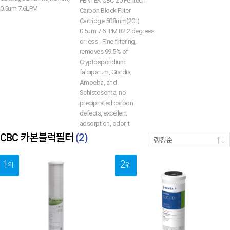
PENTEK CBC-20 Pentech
0.5um 7.6LPM
Carbon Block Filter
Cartridge 508mm(20")
0.5um 7.6LPM 82.2 degrees
or less - Fine filtering,
removes 99.5% of
Cryptosporidium
falciparum, Giardia,
Amoeba, and
Schistosoma, no
precipitated carbon
defects, excellent
adsorption, odor, t
CBC 카본블럭필터
(
2
)
랭킹순
1
2
위
위