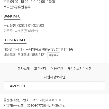
주중
09:00 - 18:00
점심
12:00 - 13:00
토요일&공휴일 휴무
BANK INFO
국민은행
732801-01-327503
예금주 : 박서윤(필터테크)
DELIVERY INFO
대전광역시 대덕구 덕암북로70번길 35 필터테크 1층
배송조회 : 롯데택배 1588-2121
배송추적
회사소개
고객센터
이용약관
개인정보처리방침
사업자정보확인
통신판매업신고번호
2016-대전대덕-0013호
사업자등록번호
301-08-77728
[사업자정보확인]