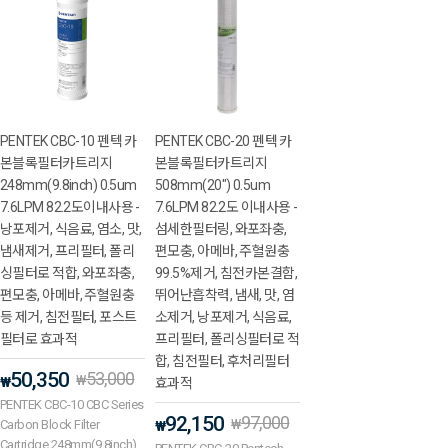
PENTEK CBC-10 펜텍 카
PENTEK CBC-20 펜텍 카
본블록필터카트리지
본블록필터카트리지
248mm(9.8inch) 0.5um
508mm(20") 0.5um
7.6LPM 82.2도이내사용 -
7.6LPM 82.2도 이내사용 -
낭포제거, 식음료, 염소, 맛,
섬세한필터링, 와포좌충,
냄새제거, 프리필터, 폴리
편모충, 아메바, 주혈원충
싱필터로 적합, 와포좌충,
99.5%제거, 침전카본결함,
편모충, 아메바, 주혈원충
뛰어난흡착력, 냄새, 맛, 염
등 제거, 침전필터, 포스트
소제거, 낭포제거, 식음료,
필터로 효과적
프리필터, 폴리싱필터로 적
합, 침전필터, 후처리필터
50,350
53,000
₩
₩
효과적
PENTEK CBC-10 CBC Series
92,150
97,000
₩
Carbon Block Filter
₩
Cartridge 248mm(9.8inch)