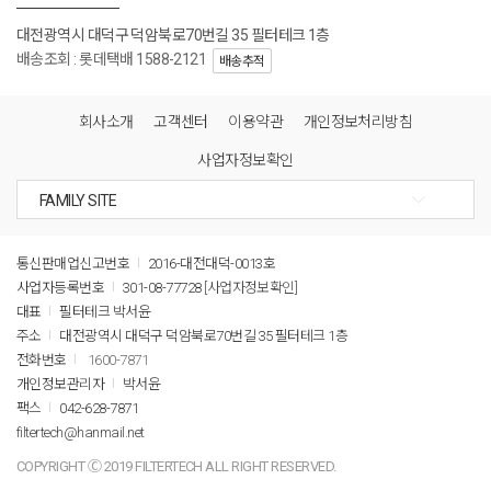
대전광역시 대덕구 덕암북로70번길 35 필터테크 1층
배송조회 : 롯데택배 1588-2121
배송추적
회사소개
고객센터
이용약관
개인정보처리방침
사업자정보확인
통신판매업신고번호
2016-대전대덕-0013호
사업자등록번호
301-08-77728
[사업자정보확인]
대표
필터테크 박서윤
주소
대전광역시 대덕구 덕암북로70번길 35 필터테크 1층
전화번호
1600-7871
개인정보관리자
박서윤
팩스
042-628-7871
filtertech@hanmail.net
COPYRIGHT Ⓒ 2019 FILTERTECH ALL RIGHT RESERVED.