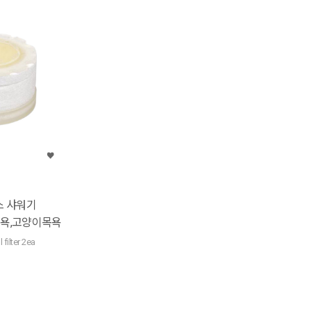
스 샤워기
목욕,고양이목욕
filter 2ea