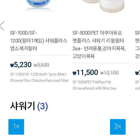
SF-1000/SF-
SF-5000PET 아쿠아듀오
S
1200(필터1개입) 샤워플러스
펫플러스 샤워기 리필필터
펫
염소제거필터
2ea - 반려용품,강아지목욕,
그
고양이목욕
강
5,230
5,500
₩
₩
11,500
12,100
₩
₩
₩
SF-1000/SF-1200 (with 1pcs filter) -
Shower Plus Chlorine Removal Filter
SF-5000PET PetPlus Pet
SF
Showerhead refill filter 2ea
co
샤워기
(
3
)
1
2
위
위