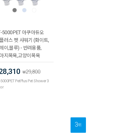
F-5000PET 아쿠아듀오
플러스 펫 샤워기 (화이트,
레이,블루) - 반려용품,
아지목욕,고양이목욕
28,310
29,800
₩
-5000PET PetPlus Pet Shower 3
lor
3
위