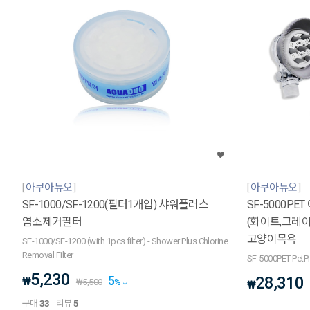
아쿠아듀오
아쿠아듀오
SF-1000/SF-1200(필터1개입) 샤워플러스
SF-5000P
염소제거필터
(화이트,그레이
고양이목욕
SF-1000/SF-1200 (with 1pcs filter) - Shower Plus Chlorine
Removal Filter
SF-5000PET PetPl
5,230
5
28,310
₩
₩
5,500
%
₩
구매
33
리뷰
5