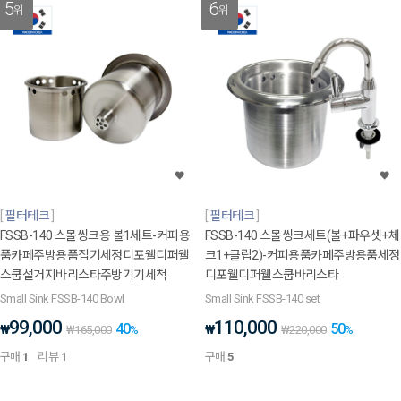
5
6
위
위
필터테크
필터테크
FSSB-140 스몰씽크용 볼1세트-커피용
FSSB-140 스몰씽크세트(볼+파우셋+체
품카페주방용품집기세정디포웰디퍼웰
크1+클립2)-커피용품카페주방용품세정
스쿱설거지바리스타주방기기세척
디포웰디퍼웰스쿱바리스타
Small Sink FSSB-140 Bowl
Small Sink FSSB-140 set
99,000
110,000
40
50
₩
₩
₩
165,000
%
₩
220,000
%
구매
1
리뷰
1
구매
5