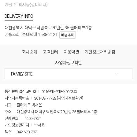
예금주 : 박서윤(필터테크)
DELIVERY INFO
대전광역시 대덕구 덕암북로70번길 35 필터테크 1층
배송조회 : 롯데택배 1588-2121
배송추적
회사소개
고객센터
이용약관
개인정보처리방침
사업자정보확인
통신판매업신고번호
2016-대전대덕-0013호
사업자등록번호
301-08-77728
[사업자정보확인]
대표
필터테크 박서윤
주소
대전광역시 대덕구 덕암북로70번길 35 필터테크 1층
전화번호
1600-7871
개인정보관리자
박서윤
팩스
042-628-7871