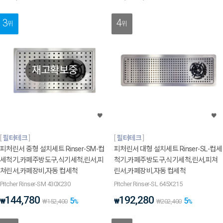
3
4
위
위
재고확보중
필터테크
필터테크
피처린서 중형 설치세트 Rinser-SM-컵
피처린서 대형 설치세트 Rinser-SL-컵세
세척기,카페주방도구,식기세척,린서,피
척기,카페주방도구,식기세척,린서,피쳐
쳐린서,카페장비,자동 컵세척
린서,카페장비,자동 컵세척
Pitcher Rinser-SM 430X230
Pitcher Rinser-SL 645X215
144,780
192,280
5
5
₩
₩
₩
152,400
%
₩
202,400
%