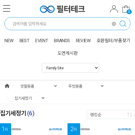
0
NEW
BEST
EVENT
BRANDS
REVIEW
호환필터/부품찾기
도면게시판
집기세정기
(
6
)
랭킹순
1
2
위
위