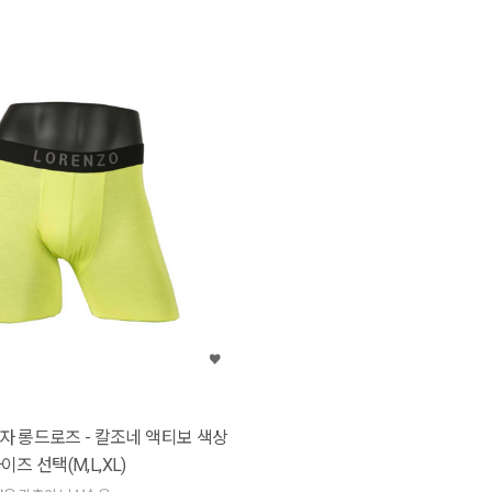
자 롱드로즈 - 칼조네 액티보 색상
사이즈 선택(M,L,XL)