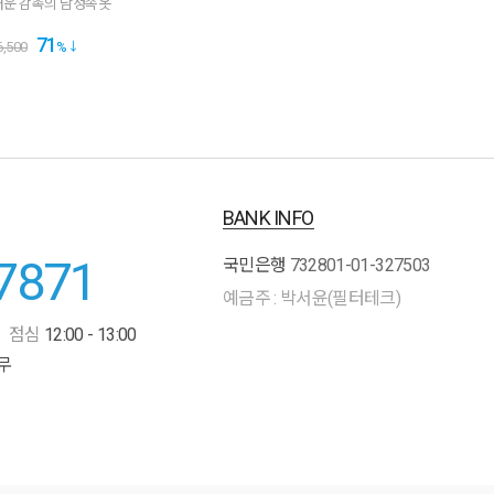
운 감촉의 남성속옷
71
6,500
%
BANK INFO
7871
국민은행
732801-01-327503
예금주 : 박서윤(필터테크)
점심
12:00 - 13:00
무