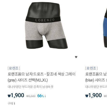
로렌조
로렌조
로랜조옴므 남자 드로즈 - 칼조네 색상 그레이
로랜조옴므 남자
(gray) 사이즈 선택(M,L,XL)
(blue) 사이즈 
대나무원단 부드러운 감촉의 남성속옷
대나무원단 부드러
1,900
1,900
66
₩
₩
₩
5,500
%
₩
구매
1