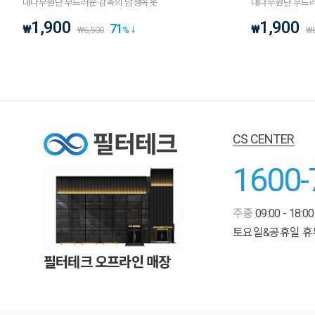
대나무원단 부드러운 감촉의 남성속옷
대나무원단 부드러
1,900
1,900
71
₩
₩
₩
6,500
%
₩
CS CENTER
1600-
주중
09:00 - 18:00
토요일&공휴일 휴
필터테크 오프라인 매장