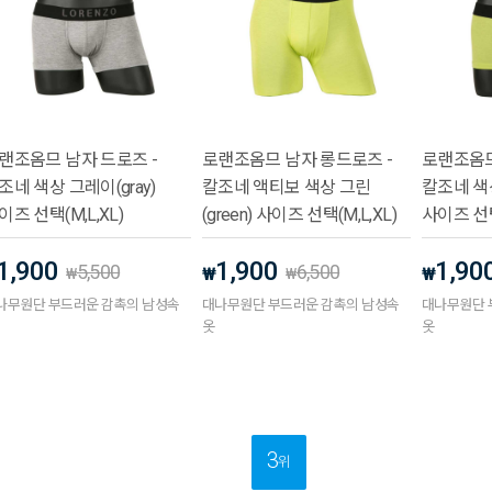
랜조옴므 남자 드로즈 -
로랜조옴므 남자 롱드로즈 -
로랜조옴므
조네 색상 그레이(gray)
칼조네 액티보 색상 그린
칼조네 색상
이즈 선택(M,L,XL)
(green) 사이즈 선택(M,L,XL)
사이즈 선택
1,900
1,900
1,90
5,500
6,500
₩
₩
₩
₩
나무원단 부드러운 감촉의 남성속
대나무원단 부드러운 감촉의 남성속
대나무원단 
옷
옷
3
위