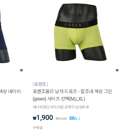
로렌조
 색상 네이비
로랜조옴므 남자 드로즈 - 칼조네 색상 그린
(green) 사이즈 선택(M,L,XL)
대나무원단 부드러운 감촉의 남성속옷
1,900
66
₩
₩
5,500
%
구매
2