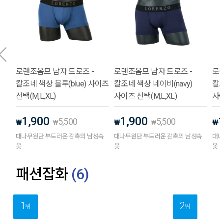
로랜조옴므 남자 드로즈 -
로랜조옴므 남자 드로즈 -
로
칼조네 색상 블루(blue) 사이즈
칼조네 색상 네이비(navy)
칼
선택(M,L,XL)
사이즈 선택(M,L,XL)
사
1,900
1,900
5,500
5,500
₩
₩
₩
₩
₩
대나무원단 부드러운 감촉의 남성속
대나무원단 부드러운 감촉의 남성속
대
옷
옷
옷
패션잡화
(
6
)
1
2
위
위