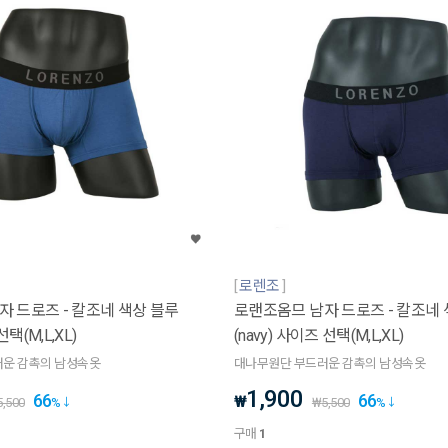
로렌조
 드로즈 - 칼조네 색상 블루
로랜조옴므 남자 드로즈 - 칼조네
선택(M,L,XL)
(navy) 사이즈 선택(M,L,XL)
운 감촉의 남성속옷
대나무원단 부드러운 감촉의 남성속옷
1,900
66
66
₩
5,500
%
₩
5,500
%
구매
1