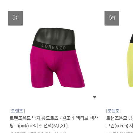
5
6
위
위
로렌조
로렌조
로랜조옴므 남자 롱드로즈 - 칼조네 액티보 색상
로랜조옴므 남
핑크(pink) 사이즈 선택(M,L,XL)
그린(green) 