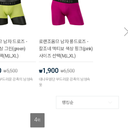
 남자 드로즈 -
로랜조옴므 남자 롱드로즈 -
 그린(green)
칼조네 액티보 색상 핑크(pink)
(M,L,XL)
사이즈 선택(M,L,XL)
0
1,900
5,500
6,500
₩
₩
₩
부드러운 감촉의 남성속
대나무원단 부드러운 감촉의 남성속
옷
랭킹순
4
위