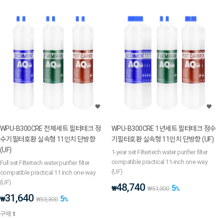
WPU-B300CRE 전체세트 필터테크 정
WPU-B300CRE 1년세트 필터테크 정수
수기필터호환 실속형 11인치 단방향
기필터호환 실속형 11인치 단방향 (UF)
(UF)
1-year set Filtertech water purifier filter
compatible practical 11-inch one-way
Full set Filtertech water purifier filter
(UF)
compatible practical 11 inch one-way
(UF)
48,740
5
₩
₩
51,300
%
31,640
5
₩
₩
33,300
%
구매
1