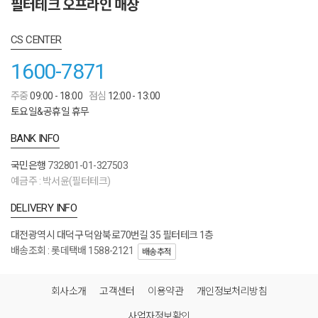
필터테크 오프라인 매장
CS CENTER
1600-7871
주중
09:00 - 18:00
점심
12:00 - 13:00
토요일&공휴일 휴무
BANK INFO
국민은행
732801-01-327503
예금주 : 박서윤(필터테크)
DELIVERY INFO
대전광역시 대덕구 덕암북로70번길 35 필터테크 1층
배송조회 : 롯데택배 1588-2121
배송추적
회사소개
고객센터
이용약관
개인정보처리방침
사업자정보확인