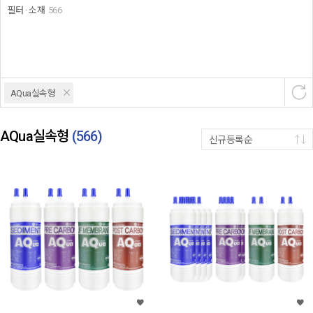
필터 · 소재
566
AQua실속형
AQua실속형
(
566
)
신규등록순