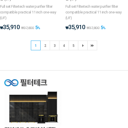
Full set Filtertech water purifier filter
Full set Filtertech water purifier filter
compatible practical 11 inch one-way
compatible practical 11 inch one-way
(UF)
(UF)
35,910
35,910
5
5
₩
₩
₩
37,800
%
₩
37,800
%
1
2
3
4
5