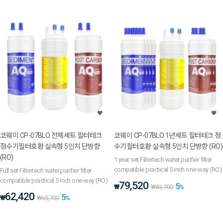
코웨이 CP-07BLO 전체세트 필터테크
코웨이 CP-07BLO 1년세트 필터테크 정
정수기필터호환 실속형 5인치 단방향
수기필터호환 실속형 5인치 단방향 (RO)
(RO)
1 year set Filtertech water purifier filter
compatible practical 5 inch one-way (RO)
Full set Filtertech water purifier filter
compatible practical 5 inch one-way (RO)
79,520
5
₩
₩
83,700
%
62,420
5
₩
₩
65,700
%