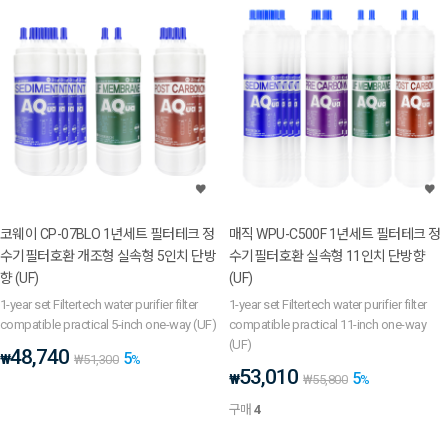
코웨이 CP-07BLO 1년세트 필터테크 정
매직 WPU-C500F 1년세트 필터테크 정
수기필터호환 개조형 실속형 5인치 단방
수기필터호환 실속형 11인치 단방향
향 (UF)
(UF)
1-year set Filtertech water purifier filter
1-year set Filtertech water purifier filter
compatible practical 5-inch one-way (UF)
compatible practical 11-inch one-way
(UF)
48,740
5
₩
₩
51,300
%
53,010
5
₩
₩
55,800
%
구매
4