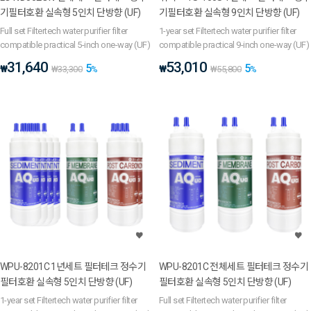
기필터호환 실속형 5인치 단방향 (UF)
기필터호환 실속형 9인치 단방향 (UF)
Full set Filtertech water purifier filter
1-year set Filtertech water purifier filter
compatible practical 5-inch one-way (UF)
compatible practical 9-inch one-way (UF)
31,640
53,010
5
5
₩
₩
₩
33,300
%
₩
55,800
%
WPU-8201C 1년세트 필터테크 정수기
WPU-8201C 전체세트 필터테크 정수기
필터호환 실속형 5인치 단방향 (UF)
필터호환 실속형 5인치 단방향 (UF)
1-year set Filtertech water purifier filter
Full set Filtertech water purifier filter