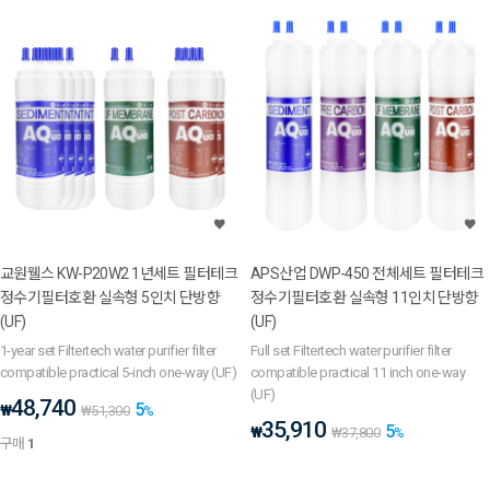
교원웰스 KW-P20W2 1년세트 필터테크
APS산업 DWP-450 전체세트 필터테크
정수기필터호환 실속형 5인치 단방향
정수기필터호환 실속형 11인치 단방향
(UF)
(UF)
1-year set Filtertech water purifier filter
Full set Filtertech water purifier filter
compatible practical 5-inch one-way (UF)
compatible practical 11 inch one-way
(UF)
48,740
5
₩
₩
51,300
%
35,910
5
₩
₩
37,800
%
구매
1