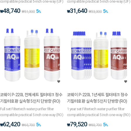
compatible practical 5-inch one-way (UF)
compatible practical 5-inch one-way (UF)
48,740
31,640
5
5
₩
₩
₩
51,300
%
₩
33,300
%
코웨이 P-220L 전체세트 필터테크 정수
코웨이 P-220L 1년세트 필터테크 정수
기필터호환 실속형 5인치 단방향 (RO)
기필터호환 실속형 5인치 단방향 (RO)
Full set Filtertech water purifier filter
1 year set Filtertech water purifier filter
compatible practical 5 inch one-way (RO)
compatible practical 5 inch one-way (RO)
62,420
79,520
5
5
₩
₩
₩
65,700
%
₩
83,700
%