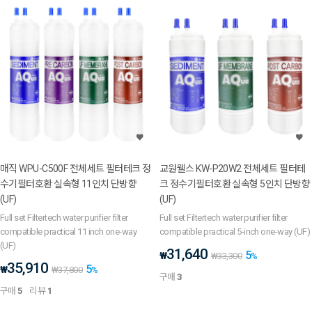
매직 WPU-C500F 전체세트 필터테크 정
교원웰스 KW-P20W2 전체세트 필터테
수기필터호환 실속형 11인치 단방향
크 정수기필터호환 실속형 5인치 단방향
(UF)
(UF)
Full set Filtertech water purifier filter
Full set Filtertech water purifier filter
compatible practical 11 inch one-way
compatible practical 5-inch one-way (UF)
(UF)
31,640
5
₩
₩
33,300
%
35,910
5
₩
₩
37,800
%
구매
3
구매
5
리뷰
1