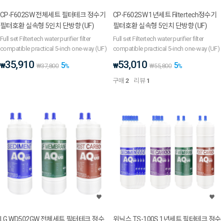
CP-F602SW 전체세트 필터테크 정수기
CP-F602SW 1년세트 Filtertech정수기
필터호환 실속형 5인치 단방향 (UF)
필터호환 실속형 5인치 단방향 (UF)
Full set Filtertech water purifier filter
Full set Filtertech water purifier filter
compatible practical 5-inch one-way (UF)
compatible practical 5-inch one-way (UF)
35,910
53,010
5
5
₩
₩
₩
37,800
%
₩
55,800
%
구매
2
리뷰
1
LG WD502GW 전체세트 필터테크 정수
위닉스 TS-100S 1년세트 필터테크 정수