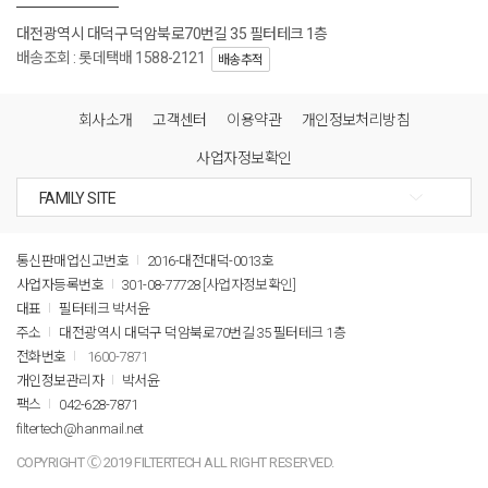
대전광역시 대덕구 덕암북로70번길 35 필터테크 1층
배송조회 : 롯데택배 1588-2121
배송추적
회사소개
고객센터
이용약관
개인정보처리방침
사업자정보확인
통신판매업신고번호
2016-대전대덕-0013호
사업자등록번호
301-08-77728
[사업자정보확인]
대표
필터테크 박서윤
주소
대전광역시 대덕구 덕암북로70번길 35 필터테크 1층
전화번호
1600-7871
개인정보관리자
박서윤
팩스
042-628-7871
filtertech@hanmail.net
COPYRIGHT Ⓒ 2019 FILTERTECH ALL RIGHT RESERVED.