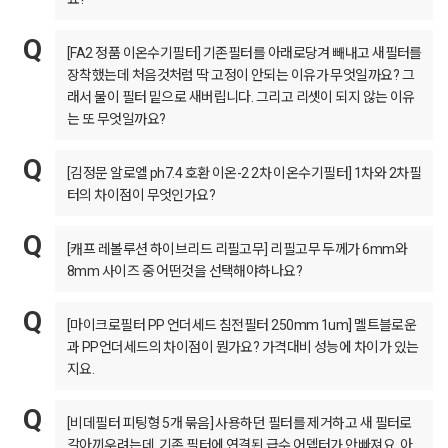
[FA2 정품 이온수기필터] 기존필터를 아래로당겨 빼내고 새필터를
장착했는데 처음것처럼 딱 고정이 안되는 이유가 무엇일까요? 그
래서 물이 필터 밑으로 새버립니다. 그리고 리셋이 되지 않는 이유
는 또 무엇일까요?
[김정문 알로엘 ph7.4 호환 이온-2 2차 이온수기필터] 1차와 2차필
터의 차이점이 무엇인가요?
[캐프 레볼루션 하이브리드 리필고무] 리필고무 두께가 6mm와
8mm 사이즈 중 어떤것을 선택해야하나요?
[마이크로필터 PP 언더세드 침전필터 250mm 1um] 멜트블로운
과 PP언더세드의 차이점이 뭔가요? 가격대비 성능에 차이가 있는
지요.
[비데필터 피팅형 5개 묶음] 사용하던 필터를 제거하고 새 필터로
갈아끼우려는데, 기존 필터에 연결된 급수 어뎁터가 안빠져요. 아