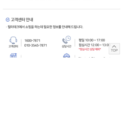
#듀폰 #필름텍 #듀폰필름텍 #FilmTec #DUPONT #나노여과 #NF #NF
멤브레인 #나노여과막 #NF엘리먼트 #멤브레인엘리먼트 #수처리멤브
레인 #산업용멤브레인 #상업용멤브레인 #정수처리 #상수처리 #음용
수 #재이용수 #공업용수 #탈염 #탈이온 #탈미네랄 #Demineralization
#WaterReuse #MunicipalDrinkingWater #IndustrialWater #RO전처리
#후단보호 #PFAS #PFAS저감 #PFAS제거 #TOC #TOC저감 #THM
#THM전구물질 #경도제거 #질산염제거 #철제거 #염제거 #염제거율
#고염제거 #저압운전 #세정성우수 #pH1to13 #내화학성 #스파이럴와
운드 #SpiralWound #8인치멤브레인 #8inch멤브레인 #8040멤브레인