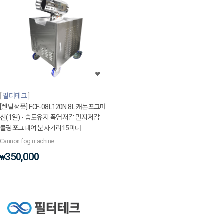
필터테크
[렌탈상품] FCF-08L120N 8L 캐논포그머
신(1일) - 습도유지 폭염저감 먼지저감
쿨링포그대여 분사거리15미터
Cannon fog machine
350,000
₩