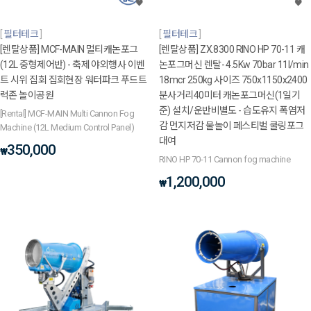
필터테크
필터테크
[렌탈상품] MCF-MAIN 멀티캐논포그
[렌탈상품] ZX.8300 RINO HP 70-11 캐
(12L 중형제어반) - 축제 야외행사 이벤
논포그머신 렌탈- 4.5Kw 70bar 11l/min
트 시위 집회 집회현장 워터파크 푸드트
18mcr 250kg 사이즈 750x1150x2400
럭존 놀이공원
분사거리40미터 캐논포그머신(1일기
준) 설치/운반비별도 - 습도유지 폭염저
[Rental] MCF-MAIN Multi Cannon Fog
감 먼지저감 물놀이 페스티벌 쿨링포그
Machine (12L Medium Control Panel)
대여
350,000
₩
RINO HP 70-11 Cannon fog machine
1,200,000
₩