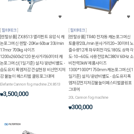
필터테크
필터테크
[렌탈상품] ZX.8513 엘리펀트 유압식 캐
[렌탈상품] TR40 전자동 캐논포그머신
논포그머신 렌탈- 20Kw 60bar 33l/min
토출량20L/min 분사거리20~30미터 노
17mcr 700kg 사이즈
즐수량12개 좌우회전각도180도 상하각
1200x2600x2120 분사거리60미터 캐
도-10~60도 사용전압AC380V 60Hz 소
논포그머신(1일기준) 설치/운반비별도 -
비전력3kW 제품사이즈
습도유지 폭염저감 건설현장 비산먼지저
1300*1000*1750mm 캐논포그머신(1
감 물놀이 페스티벌 쿨링포그대여
일기준) 설치/운반비별도 - 습도유지폭
염저감먼지저감물놀이페스티벌쿨링포
Elefante Cannon fog machine ZX.8513
그대여
3,500,000
₩
20L Cannon fog machine
300,000
₩