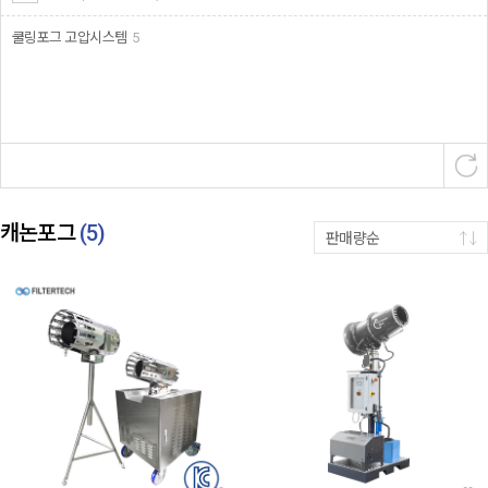
쿨링포그 고압시스템
5
캐논포그
(
5
)
판매량순