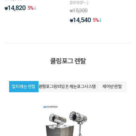
(2019.07~ )
14,820
5
%
₩
15,300
₩
14,540
5
%
₩
쿨링포그 렌탈
멀티캐논 렌탈
환형포그링타입 렌탈
캐논포그시스템
제어반 렌탈