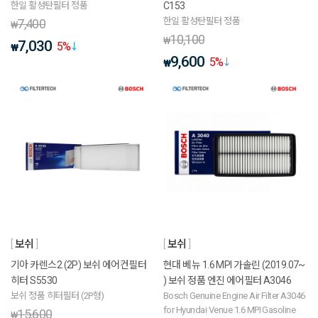
한일 활성탄필터 정품
C153
한일 활성탄필터 정품
7,400
₩
10,100
₩
7,030
5
%
₩
9,600
5
%
₩
보쉬
보쉬
기아 카렌스2 (2P) 보쉬 에어컨필터
현대 베뉴 1.6 MPI 가솔린 (2019.07~
히터 S5530
) 보쉬 정품 엔진 에어필터 A3046
보쉬 정품 히터필터 (2P형)
Bosch Genuine Engine Air Filter A3046
for Hyundai Venue 1.6 MPI Gasoline
15,600
₩