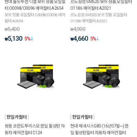
현대 올뉴투싼 디젤 보쉬 정품 오일필
르노삼성 SM520 보쉬 정품 오일필터
터 O0098/O0096 에어필터 A2654
O1186 에어필터 A2021
보쉬 정품 오일필터 O0098/O0096 에어
르노삼성 SM520 보쉬 정품 오일필터
필터 A2654
O1186 에어필터 A2021
5,400
4,900
₩
₩
5,130
4,660
5
%
5
%
₩
₩
한일카필터
한일카필터
쌍용 코란도투리스모 한일 활성탄 자
현대 제네시스G80 (16년07월~) 한
동차 에어컨필터 C124
일 활성탄필터 자동차 에어컨필터