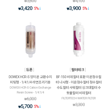
3,600
4,100
₩
₩
3,420
3,900
5
%
5
%
₩
₩
듀폰
필터테크
DOWEX HCR-S 양이온 교환수지
BF-150 비데필터 호환 이온정수필
피팅형 - 1/4:1/4 라면조리기용
터 나사형 - 이온정수필터 정수필터
DOWEX HCR-S Cation Exchange
수도필터 샤워필터 싱크대필터 수
Resin Screw - 1/4:1/4
돗물필터 비데필터
6,000
FILTERTECH WATER FILTER
₩
3,300
₩
5,700
5
%
₩