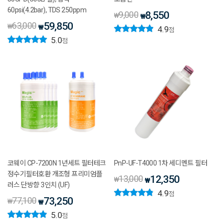
60psi(4.2bar), TDS 250ppm
9,000
8,550
₩
₩
63,000
59,850
₩
₩
4.9
점
5.0
점
코웨이 CP-7200N 1년세트 필터테크
PnP-UF-T4000 1차 세디멘트 필터
정수기필터호환 개조형 프리미엄플
13,000
12,350
₩
₩
러스 단방향 3인치 (UF)
4.9
점
77,100
73,250
₩
₩
5.0
점