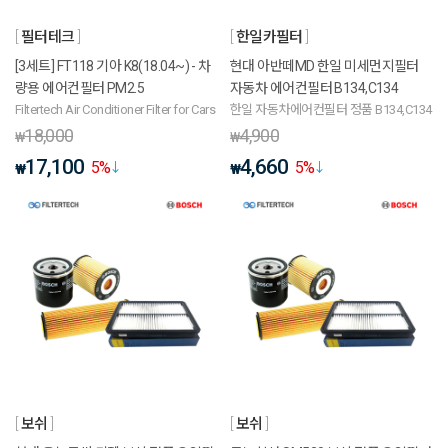
필터테크
한일카필터
[3세트] FT118 기아 K8(18.04~) - 차
현대 아반떼MD 한일 미세먼지필터
량용 에어컨필터 PM2.5
자동차 에어컨필터 B134,C134
Filtertech Air Conditioner Filter for Cars
한일 자동차에어컨필터 정품 B134,C134
18,000
4,900
₩
₩
17,100
4,660
5
%
5
%
₩
₩
보쉬
보쉬