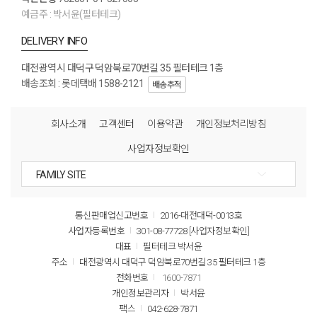
예금주 : 박서윤(필터테크)
DELIVERY INFO
대전광역시 대덕구 덕암북로70번길 35 필터테크 1층
배송조회 : 롯데택배 1588-2121
배송추적
회사소개
고객센터
이용약관
개인정보처리방침
사업자정보확인
통신판매업신고번호
2016-대전대덕-0013호
사업자등록번호
301-08-77728
[사업자정보확인]
대표
필터테크 박서윤
주소
대전광역시 대덕구 덕암북로70번길 35 필터테크 1층
전화번호
1600-7871
개인정보관리자
박서윤
팩스
042-628-7871