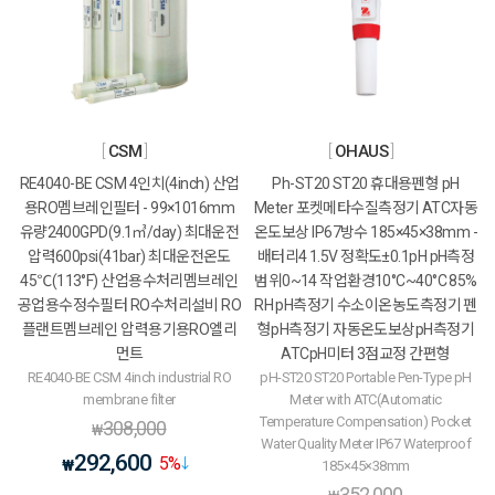
CSM
OHAUS
RE4040-BE CSM 4인치(4inch) 산업
Ph-ST20 ST20 휴대용펜형 pH
용RO멤브레인필터 - 99×1016mm
Meter 포켓메타수질측정기 ATC자동
유량2400GPD(9.1㎥/day) 최대운전
온도보상 IP67방수 185×45×38mm -
압력600psi(41bar) 최대운전온도
배터리4 1.5V 정확도±0.1pH pH측정
45℃(113°F) 산업용수처리멤브레인
범위0~14 작업환경10°C~40°C 85%
공업용수정수필터 RO수처리설비 RO
RH pH측정기 수소이온농도측정기 펜
플랜트멤브레인 압력용기용RO엘리
형pH측정기 자동온도보상pH측정기
먼트
ATCpH미터 3점교정 간편형
RE4040-BE CSM 4inch industrial RO
pH-ST20 ST20 Portable Pen-Type pH
membrane filter
Meter with ATC(Automatic
Temperature Compensation) Pocket
308,000
₩
Water Quality Meter IP67 Waterproof
292,600
5
%
₩
185×45×38mm
352,000