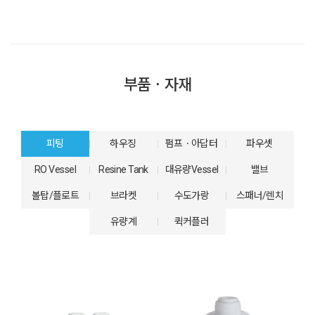
부품ㆍ자재
피팅
하우징
펌프ㆍ아답터
파우셋
RO Vessel
Resine Tank
대유량Vessel
밸브
볼탑/플로트
브라켓
수도가랑
스패너/렌치
유량계
퀵커플러