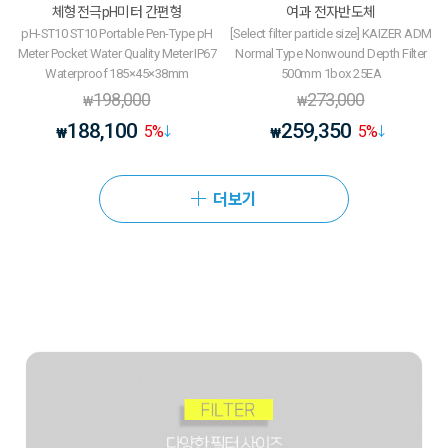
체형전극pH미터 간편형
여과 전자반도체
pH-ST10 ST10 Portable Pen-Type pH
[Select filter particle size] KAIZER ADM
Meter Pocket Water Quality Meter IP67
Normal Type Nonwound Depth Filter
Waterproof 185×45×38mm
500mm 1box 25EA
198,000
273,000
₩
₩
188,100
259,350
5
%
5
%
₩
₩
더보기