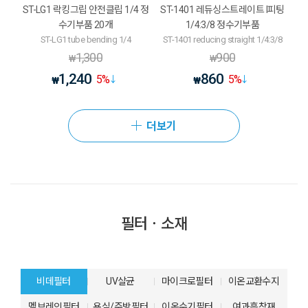
ST-LG1 락킹그립 안전클립 1/4 정
ST-1401 레듀싱스트레이트 I피팅
수기부품 20개
1/4:3/8 정수기부품
ST-LG1 tube bending 1/4
ST-1401 reducing straight 1/4:3/8
1,300
900
₩
₩
1,240
860
5
%
5
%
₩
₩
더보기
필터ㆍ소재
비데필터
UV살균
마이크로필터
이온교환수지
멤브레인필터
욕실/주방필터
이온수기필터
여과흡착재