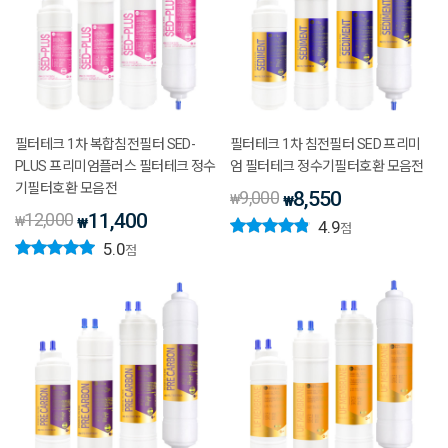
필터테크 1차 복합침전필터 SED-
필터테크 1차 침전필터 SED 프리미
PLUS 프리미엄플러스 필터테크 정수
엄 필터테크 정수기필터호환 모음전
기필터호환 모음전
9,000
8,550
₩
₩
12,000
11,400
₩
₩
4.9
점
5.0
점