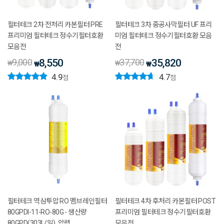
필터테크 2차 전처리 카본필터 PRE
필터테크 3차 중공사막필터 UF 프리
프리미엄 필터테크 정수기필터호환
미엄 필터테크 정수기필터호환 모음
모음전
전
9,000
8,550
37,700
35,820
₩
₩
₩
₩
4.9
4.7
점
점
필터테크 역삼투압 RO 멤브레인필터
필터테크 4차 후처리 카본필터 POST
80GPDI-11-RO-80G - 생산량
프리미엄 필터테크 정수기필터호환
80GPD(303L/일), 압력
모음전