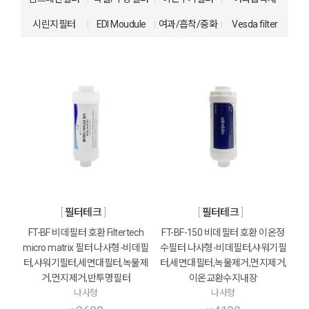
시린지필터
EDI Moudule
여과/흡착/중화
Vesda filter
필터테크
필터테크
FT-BF 비데필터 호환 Filtertech
FT-BF-150 비데필터 호환 이온정
micro matrix 필터 나사형-비데필
수필터 나사형-비데필터,샤워기필
터,샤워기필터,세면대필터,녹물제
터,세면대필터,녹물제거,먼지제거,
거,먼지제거,반투명필터
이온교환수지내장
나사형
나사형