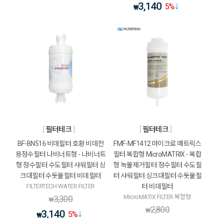
3,140
5
%
₩
필터테크
필터테크
BF-BN516 비데필터 호환 비데전
FMF-MF1412 마이크로 매트릭스
용정수필터 나비너트형 - 나비너트
필터 복합형 MicroMATRIX - 복합
형 정수필터 수도필터 샤워필터 싱
형 녹물제거필터 정수필터 수도필
크대필터 수돗물필터 비데필터
터 샤워필터 싱크대필터 수돗물필
FILTERTECH WATER FILTER
터 비데필터
MicroMATIX FILTER 복합형
3,300
₩
2,800
₩
3,140
5
%
₩