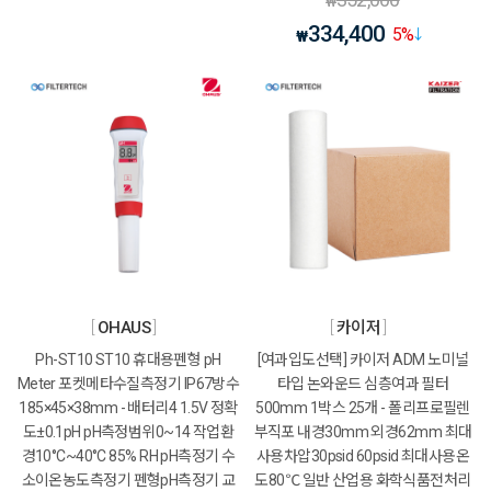
₩
334,400
5
%
₩
OHAUS
카이저
Ph-ST10 ST10 휴대용펜형 pH
[여과입도선택] 카이저 ADM 노미널
Meter 포켓메타수질측정기 IP67방수
타입 논와운드 심층여과 필터
185×45×38mm - 배터리4 1.5V 정확
500mm 1박스 25개 - 폴리프로필렌
도±0.1pH pH측정범위0~14 작업환
부직포 내경30mm 외경62mm 최대
경10°C~40°C 85% RH pH측정기 수
사용차압30psid 60psid 최대사용온
소이온농도측정기 펜형pH측정기 교
도80℃ 일반 산업용 화학식품전처리