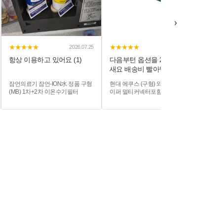
›
★★★★★
★★★★★
★
2026.07.25
2026.07.26
항상 이용하고 있어요 (1)
다음부턴 옵션을 2개로 해주
빠른
새요 배송비 빨아먹을 셈입
니...
잠언의료기 잠언-ION水 정품 구형
현대 에쿠스 (구형) 와이퍼 모든와
필터
(MB) 1차+2차 이온수기필터
이퍼 멀티커넥터포함 550mm
PO
550mm
필터