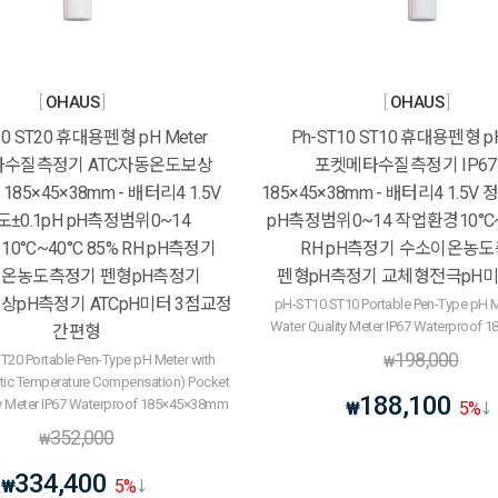
OHAUS
OHAUS
20 ST20 휴대용펜형 pH Meter
Ph-ST10 ST10 휴대용펜형 pH
수질측정기 ATC자동온도보상
포켓메타수질측정기 IP6
185×45×38mm - 배터리4 1.5V
185×45×38mm - 배터리4 1.5V 
±0.1pH pH측정범위0~14
pH측정범위0~14 작업환경10°C~
0°C~40°C 85% RH pH측정기
RH pH측정기 수소이온농
온농도측정기 펜형pH측정기
펜형pH측정기 교체형전극pH미
pH측정기 ATCpH미터 3점교정
pH-ST10 ST10 Portable Pen-Type pH M
Water Quality Meter IP67 Waterproof
간편형
198,000
T20 Portable Pen-Type pH Meter with
₩
ic Temperature Compensation) Pocket
188,100
ty Meter IP67 Waterproof 185×45×38mm
₩
5
%
352,000
₩
334,400
₩
5
%