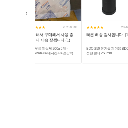
‹
★★★★★
★★★★★
2026.07.21
2026.08.03
2026
!! (1)
계속해서 구매해서 사용 중
빠른 배송 감사합니다. (1
입니다 제습 잘됩니다 (1)
저 HMI멜트블
전자부품 제습제 200g 5개 -
BDC-250 유기물 제거용 BD
9.6inch)
Desikhan-P4 데시칸-P4 초강력 제
성탄 필터 250mm
습제 산업용