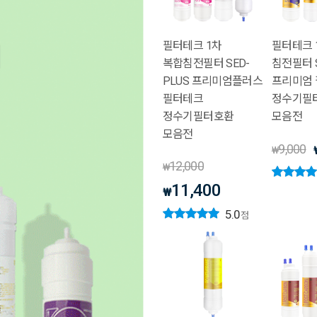
필터테크 1차
필터테크 
복합침전필터 SED-
침전필터 
PLUS 프리미엄플러스
프리미엄
필터테크
정수기필
정수기필터호환
모음전
모음전
9,000
₩
12,000
₩
11,400
₩
5.0
점