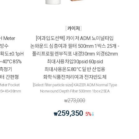
카이저
 Meter
[여과입도선택] 카이저 ADM 노미널타입
7방수
논와운드 심층여과 필터 500mm 1박스 25개 -
정확도±0.1pH
폴리프로필렌부직포 내경30mm 외경62mm
40°C 85%
최대사용차압30psid 60psid
도측정기
최대사용온도80℃ 일반 산업용
터 간편형
화학식품전처리여과 전자반도체
eter Pocket
[Select filter particle size] KAIZER ADM Normal Type
 185×45×38mm
Nonwound Depth Filter 500mm 1box 25EA
273,000
₩
259,350
₩
5
%