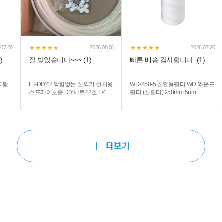
★★★★★
★★★★★
.07.20
2026.08.06
2026.07.20
)
잘 받았습니다~~~ (1)
빠른 배송 감사합니다. (1)
C 활
FT-DIY42 막힘없는 실외기 설치용
WD-250-5 산업용필터 WD 와운드
스프레이노즐 DIY세트42호 1/4구
필터 (실필터) 250mm 5um
성 - 실외기온도저감 폭염화재예
방 에어컨냉방효율상승 폭염저감
시스템
더보기