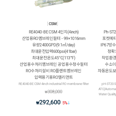
CSM
RE4040-BE CSM 4인치(4inch)
Ph-ST
산업용RO멤브레인필터 - 99×1016mm
포켓메타
유량2400GPD(9.1㎥/day)
IP67방수 
최대운전압력600psi(41bar)
정확도
최대운전온도45℃(113°F)
작업환경1
산업용수처리멤브레인 공업용수정수필터
수소이
RO수처리설비 RO플랜트멤브레인
자동온도보상
압력용기용RO엘리먼트
RE4040-BE CSM 4inch industrial RO membrane filter
pH-ST20 S
ATC(Automat
308,000
₩
Water Quali
292,600
₩
5
%