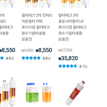
1차
필터테크 2차 전처리
필터테크 3차
SED
카본필터 PRE
중공사막필터 UF
 필터테크
프리미엄 필터테크
프리미엄 필터테크
터호환
정수기필터호환
정수기필터호환
모음전
모음전
8,550
8,550
37,700
9,000
₩
₩
₩
₩
35,820
4.9
4.9
₩
점
점
4.7
점