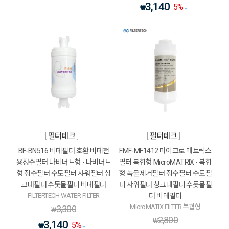
3,140
5
%
₩
필터테크
필터테크
BF-BN516 비데필터 호환 비데전
FMF-MF1412 마이크로 매트릭스
용정수필터 나비너트형 - 나비너트
필터 복합형 MicroMATRIX - 복합
형 정수필터 수도필터 샤워필터 싱
형 녹물제거필터 정수필터 수도필
크대필터 수돗물필터 비데필터
터 샤워필터 싱크대필터 수돗물필
FILTERTECH WATER FILTER
터 비데필터
MicroMATIX FILTER 복합형
3,300
₩
2,800
₩
3,140
5
%
₩