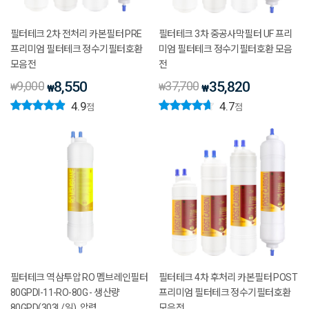
필터테크 2차 전처리 카본필터 PRE
필터테크 3차 중공사막필터 UF 프리
프리미엄 필터테크 정수기필터호환
미엄 필터테크 정수기필터호환 모음
모음전
전
9,000
8,550
37,700
35,820
₩
₩
₩
₩
4.9
4.7
점
점
필터테크 역삼투압 RO 멤브레인필터
필터테크 4차 후처리 카본필터 POST
80GPDI-11-RO-80G - 생산량
프리미엄 필터테크 정수기필터호환
80GPD(303L/일), 압력
모음전