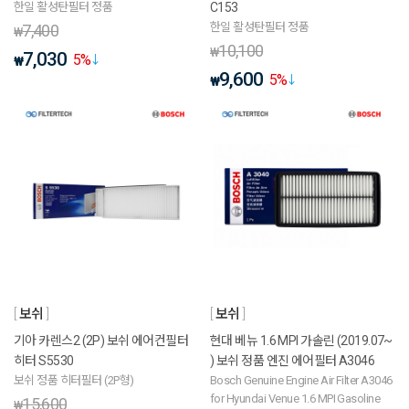
한일 활성탄필터 정품
C153
한일 활성탄필터 정품
7,400
₩
10,100
₩
7,030
5
%
₩
9,600
5
%
₩
보쉬
보쉬
기아 카렌스2 (2P) 보쉬 에어컨필터
현대 베뉴 1.6 MPI 가솔린 (2019.07~
히터 S5530
) 보쉬 정품 엔진 에어필터 A3046
보쉬 정품 히터필터 (2P형)
Bosch Genuine Engine Air Filter A3046
for Hyundai Venue 1.6 MPI Gasoline
15,600
₩