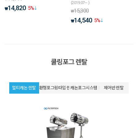
(2019.07~ )
14,820
5
%
₩
15,300
₩
14,540
5
%
₩
쿨링포그 렌탈
멀티캐논 렌탈
환형포그링타입 렌탈
캐논포그시스템
제어반 렌탈