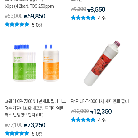
60psi(4.2bar), TDS 250ppm
9,000
8,550
₩
₩
63,000
59,850
₩
₩
4.9
점
5.0
점
코웨이 CP-7200N 1년세트 필터테크
PnP-UF-T4000 1차 세디멘트 필터
정수기필터호환 개조형 프리미엄플
13,000
12,350
₩
₩
러스 단방향 3인치 (UF)
4.9
점
77,100
73,250
₩
₩
5.0
점