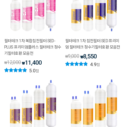
필터테크 1차 복합침전필터 SED-
필터테크 1차 침전필터 SED 프리미
PLUS 프리미엄플러스 필터테크 정수
엄 필터테크 정수기필터호환 모음전
기필터호환 모음전
9,000
8,550
₩
₩
12,000
11,400
₩
₩
4.9
점
5.0
점