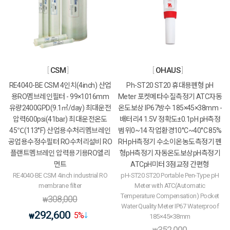
CSM
OHAUS
RE4040-BE CSM 4인치(4inch) 산업
Ph-ST20 ST20 휴대용펜형 pH
용RO멤브레인필터 - 99×1016mm
Meter 포켓메타수질측정기 ATC자동
유량2400GPD(9.1㎥/day) 최대운전
온도보상 IP67방수 185×45×38mm -
압력600psi(41bar) 최대운전온도
배터리4 1.5V 정확도±0.1pH pH측정
45℃(113°F) 산업용수처리멤브레인
범위0~14 작업환경10°C~40°C 85%
공업용수정수필터 RO수처리설비 RO
RH pH측정기 수소이온농도측정기 펜
플랜트멤브레인 압력용기용RO엘리
형pH측정기 자동온도보상pH측정기
먼트
ATCpH미터 3점교정 간편형
RE4040-BE CSM 4inch industrial RO
pH-ST20 ST20 Portable Pen-Type pH
membrane filter
Meter with ATC(Automatic
Temperature Compensation) Pocket
308,000
₩
Water Quality Meter IP67 Waterproof
292,600
5
%
₩
185×45×38mm
352,000