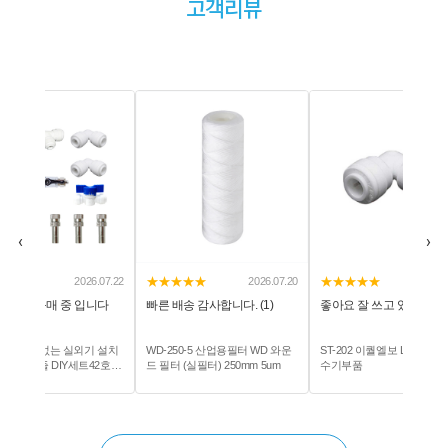
고객리뷰
‹
›
★★
★★★★★
★★★★★
2026.07.20
2026.07.23
2026.07
 감사합니다. (1)
좋아요 잘 쓰고 있어요 (1)
빠른 배송 감사합니다!! (1)
0-5 산업용필터 WD 와운
ST-202 이퀄엘보 L피팅 3/8:3/8 정
HMI-500-100 카이저 HMI멜트
(실필터) 250mm 5um
수기부품
로운뎁스필터 500mm(19.6inch
100um