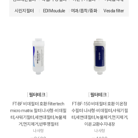
시린지필터
EDI Moudule
여과/흡착/중화
Vesda filter
필터테크
필터테크
FT-BF 비데필터 호환 Filtertech
FT-BF-150 비데필터 호환 이온정
micro matrix 필터 나사형-비데필
수필터 나사형-비데필터,샤워기필
터,샤워기필터,세면대필터,녹물제
터,세면대필터,녹물제거,먼지제거,
거,먼지제거,반투명필터
이온교환수지내장
나사형
나사형