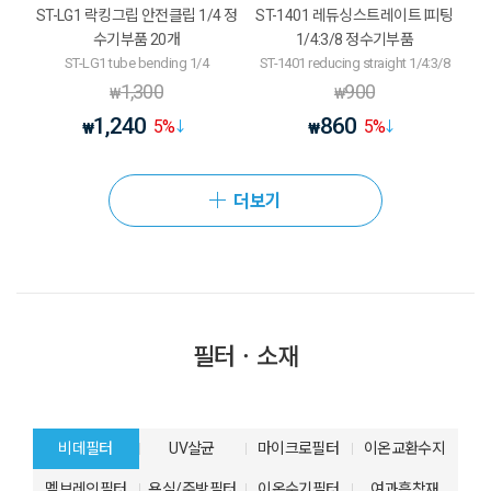
ST-LG1 락킹그립 안전클립 1/4 정
ST-1401 레듀싱스트레이트 I피팅
수기부품 20개
1/4:3/8 정수기부품
ST-LG1 tube bending 1/4
ST-1401 reducing straight 1/4:3/8
1,300
900
₩
₩
1,240
860
5
%
5
%
₩
₩
더보기
필터ㆍ소재
비데필터
UV살균
마이크로필터
이온교환수지
멤브레인필터
욕실/주방필터
이온수기필터
여과흡착재