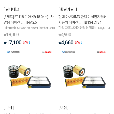
필터테크
한일카필터
[3세트] FT118 기아 K8(18.04~) - 차
현대 아반떼MD 한일 미세먼지필터
량용 에어컨필터 PM2.5
자동차 에어컨필터 B134,C134
Filtertech Air Conditioner Filter for Cars
한일 자동차에어컨필터 정품 B134,C134
18,000
4,900
₩
₩
17,100
4,660
5
%
5
%
₩
₩
보쉬
보쉬