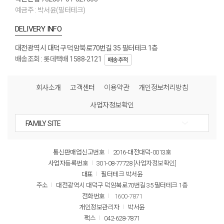
예금주 : 박서윤(필터테크)
DELIVERY INFO
대전광역시 대덕구 덕암북로70번길 35 필터테크 1층
배송조회 : 롯데택배 1588-2121
배송추적
회사소개
고객센터
이용약관
개인정보처리방침
사업자정보확인
통신판매업신고번호
2016-대전대덕-0013호
사업자등록번호
301-08-77728
[사업자정보확인]
대표
필터테크 박서윤
주소
대전광역시 대덕구 덕암북로70번길 35 필터테크 1층
전화번호
1600-7871
개인정보관리자
박서윤
팩스
042-628-7871