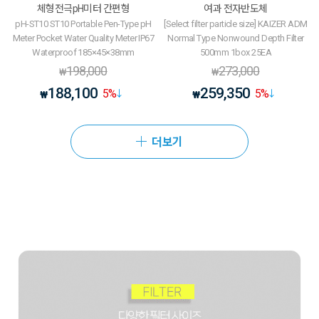
체형전극pH미터 간편형
여과 전자반도체
pH-ST10 ST10 Portable Pen-Type pH
[Select filter particle size] KAIZER ADM
Meter Pocket Water Quality Meter IP67
Normal Type Nonwound Depth Filter
Waterproof 185×45×38mm
500mm 1box 25EA
198,000
273,000
₩
₩
188,100
259,350
5
%
5
%
₩
₩
더보기