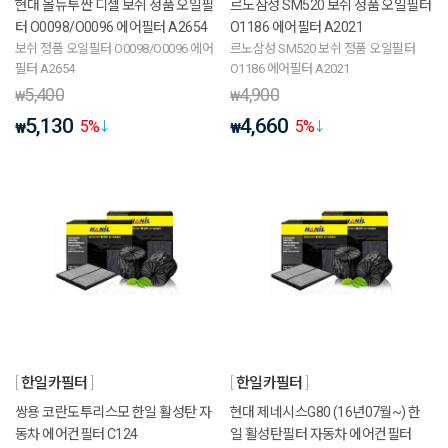
현대 올뉴투싼 디젤 보쉬 정품 오일필
르노삼성 SM520 보쉬 정품 오일필터
터 O0098/O0096 에어필터 A2654
O1186 에어필터 A2021
보쉬 정품 오일필터 O0098/O0096 에어
르노삼성 SM520 보쉬 정품 오일필터
필터 A2654
O1186 에어필터 A2021
5,400
4,900
₩
₩
5,130
4,660
5
%
5
%
₩
₩
한일카필터
한일카필터
쌍용 코란도투리스모 한일 활성탄 자
현대 제네시스G80 (16년07월~) 한
동차 에어컨필터 C124
일 활성탄필터 자동차 에어컨필터