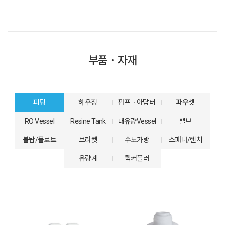
부품ㆍ자재
피팅
하우징
펌프ㆍ아답터
파우셋
RO Vessel
Resine Tank
대유량Vessel
밸브
볼탑/플로트
브라켓
수도가랑
스패너/렌치
유량계
퀵커플러