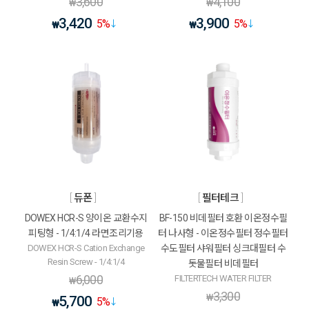
3,600
4,100
₩
₩
3,420
3,900
5
%
5
%
₩
₩
듀폰
필터테크
DOWEX HCR-S 양이온 교환수지
BF-150 비데필터 호환 이온정수필
피팅형 - 1/4:1/4 라면조리기용
터 나사형 - 이온정수필터 정수필터
DOWEX HCR-S Cation Exchange
수도필터 샤워필터 싱크대필터 수
Resin Screw - 1/4:1/4
돗물필터 비데필터
6,000
FILTERTECH WATER FILTER
₩
3,300
₩
5,700
5
%
₩